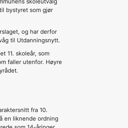
kommunens skoleutvalg
il bystyret som gjør
slaget, og har derfor
rvåg til Utdanningsnytt.
 et 11. skoleår, som
m faller utenfor. Høyre
yrådet.
raktersnitt fra 10.
å en liknende ordning
erede som 14-åringer
.