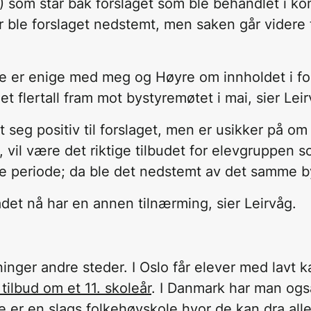
H) som står bak forslaget som ble behandlet i 
r ble forslaget nedstemt, men saken går videre t
e er enige med meg og Høyre om innholdet i for
 et flertall fram mot bystyremøtet i mai, sier Lei
lt seg positiv til forslaget, men er usikker på om
vil være det riktige tilbudet for elevgruppen so
ige periode; da ble det nedstemt av det samme b
ådet nå har en annen tilnærming, sier Leirvåg.
inger andre steder. I Oslo får elever med lavt ka
ilbud om et 11. skoleår
. I Danmark har man ogs
te er en slags folkehøyskole hvor de kan
dra all