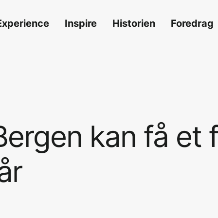
Experience
Inspire
Historien
Foredrag
Bergen
kan
få
et
f
år