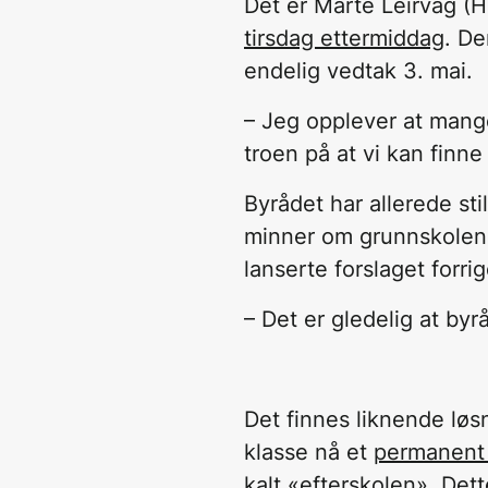
Det er Marte Leirvåg (
tirsdag ettermiddag
. De
endelig vedtak 3. mai.
– Jeg opplever at mang
troen på at vi kan finne
Byrådet har allerede sti
minner om grunnskolen, 
lanserte forslaget forr
– Det er gledelig at byr
Det finnes liknende løsn
klasse nå et
permanent t
kalt «efterskolen». Det